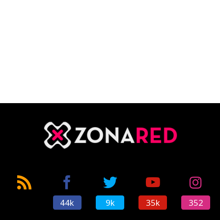
44k
9k
35k
352