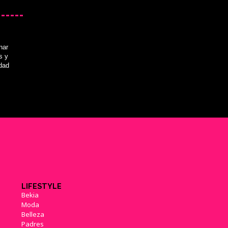
nar
s y
idad
LIFESTYLE
Bekia
Moda
Belleza
Padres