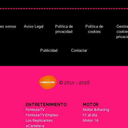
nes somos
Aviso Legal
Política de
Política de
Gestio
privacidad
cookies
cookie
privac
Publicidad
Contactar
© 2010 - 2026
ENTRETENIMIENTO
MOTOR
FormulaTV
Motor & Racing
FormulaTV Empleo
F1 al día
Los Replicantes
Motor 16
eCartelera