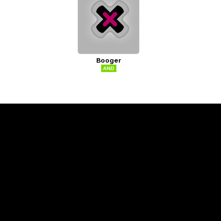
Booger
AND