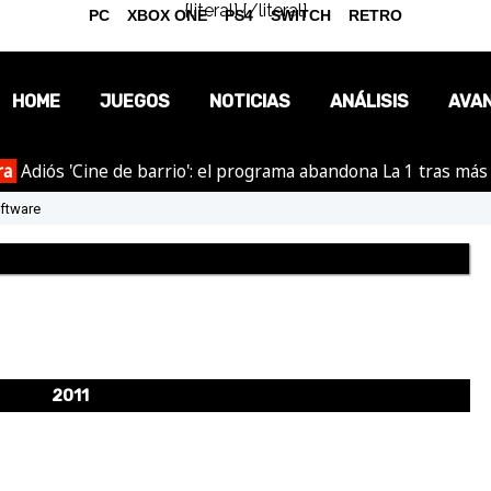
{literal}
{/literal}
PC
XBOX ONE
PS4
SWITCH
RETRO
HOME
JUEGOS
NOTICIAS
ANÁLISIS
AVA
ra
Adiós 'Cine de barrio': el programa abandona La 1 tras más
OPINIÓN
ftware
REPORTAJES
2011