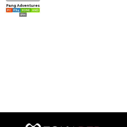
Pang Adventures
CÓMICS
PC
PS4
XONE
AND
IPH
MANGA