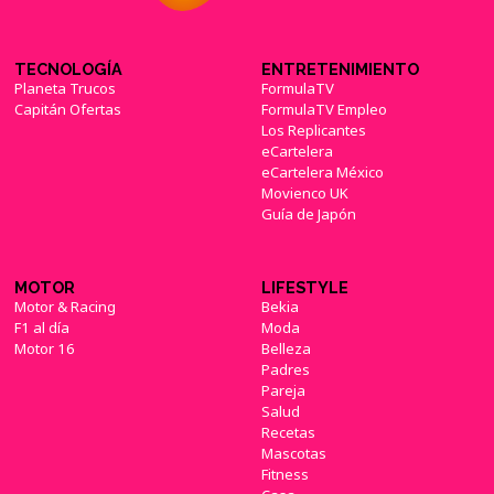
TECNOLOGÍA
ENTRETENIMIENTO
Planeta Trucos
FormulaTV
Capitán Ofertas
FormulaTV Empleo
Los Replicantes
eCartelera
eCartelera México
Movienco UK
Guía de Japón
MOTOR
LIFESTYLE
Motor & Racing
Bekia
F1 al día
Moda
Motor 16
Belleza
Padres
Pareja
Salud
Recetas
Mascotas
Fitness