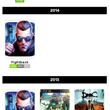
XONE
2014
Fightback
AND
IPH
IPD
2013