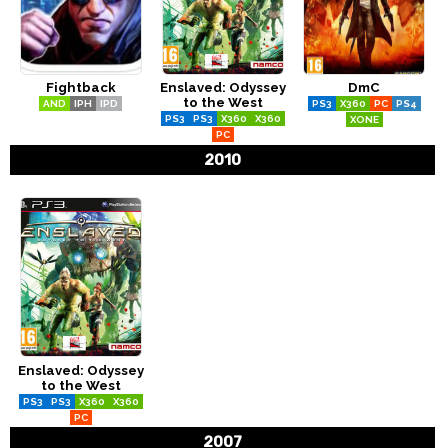
Fightback
Enslaved: Odyssey
DmC
to the West
AND
IPH
IPD
PS3
X360
PC
PS4
PS3
PS3
X360
X360
XONE
PC
2010
Enslaved: Odyssey
to the West
PS3
PS3
X360
X360
PC
2007