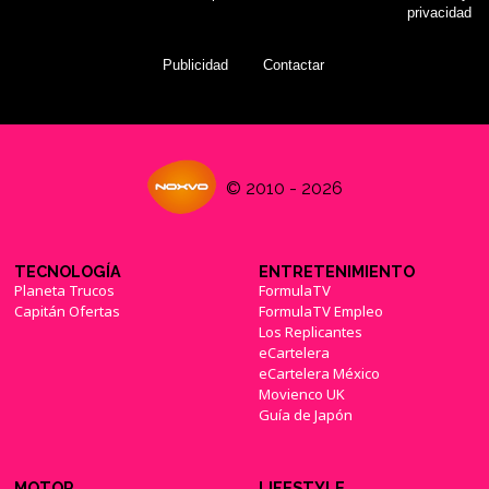
privacidad
Publicidad
Contactar
© 2010 - 2026
TECNOLOGÍA
ENTRETENIMIENTO
Planeta Trucos
FormulaTV
Capitán Ofertas
FormulaTV Empleo
Los Replicantes
eCartelera
eCartelera México
Movienco UK
Guía de Japón
MOTOR
LIFESTYLE