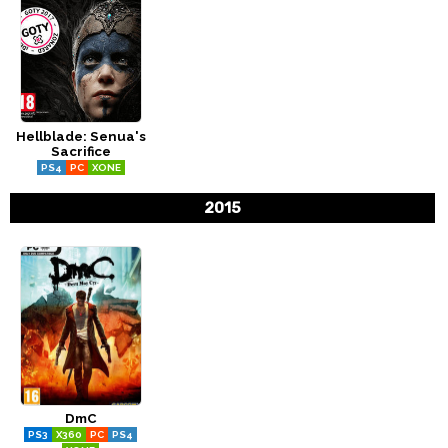
Hellblade: Senua's
Sacrifice
PS4
PC
XONE
2015
DmC
PS3
X360
PC
PS4