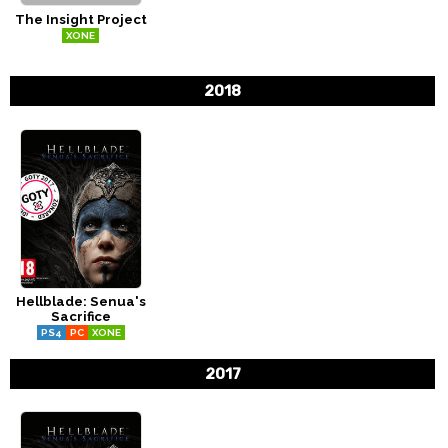
The Insight Project
CÓMICS
XONE
MANGA
2018
Hellblade: Senua's
Sacrifice
PS4
PC
XONE
2017