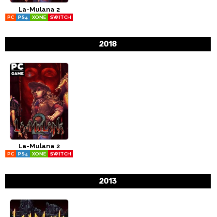
La-Mulana 2
CÓMICS
PC
PS4
XONE
SWITCH
MANGA
2018
La-Mulana 2
PC
PS4
XONE
SWITCH
2013