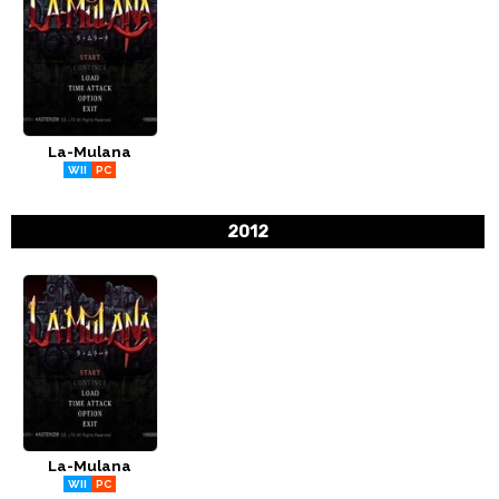
La-Mulana
WII
PC
2012
La-Mulana
WII
PC