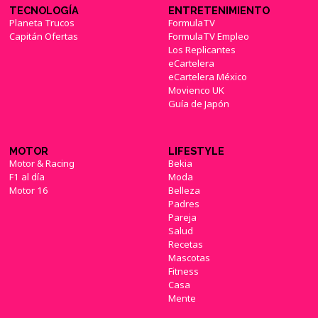
TECNOLOGÍA
ENTRETENIMIENTO
Planeta Trucos
FormulaTV
Capitán Ofertas
FormulaTV Empleo
Los Replicantes
eCartelera
eCartelera México
Movienco UK
Guía de Japón
MOTOR
LIFESTYLE
Motor & Racing
Bekia
F1 al día
Moda
Motor 16
Belleza
Padres
Pareja
Salud
Recetas
Mascotas
Fitness
Casa
Mente