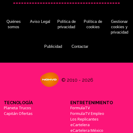
Quiénes
Aviso Legal
Política de
Política de
Gestionar
somos
privacidad
cookies
cookies y
privacidad
Publicidad
Contactar
© 2010 - 2026
TECNOLOGÍA
ENTRETENIMIENTO
Planeta Trucos
FormulaTV
Capitán Ofertas
FormulaTV Empleo
Los Replicantes
eCartelera
eCartelera México