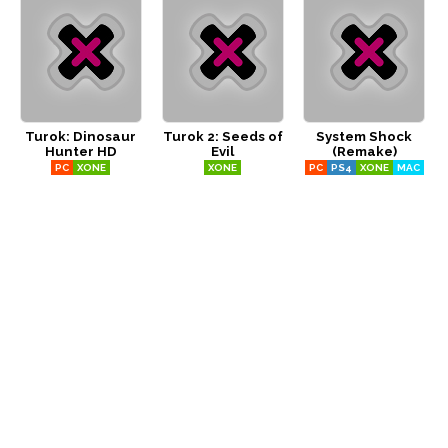
Turok: Dinosaur
Turok 2: Seeds of
System Shock
Hunter HD
Evil
(Remake)
PC
XONE
XONE
PC
PS4
XONE
MAC