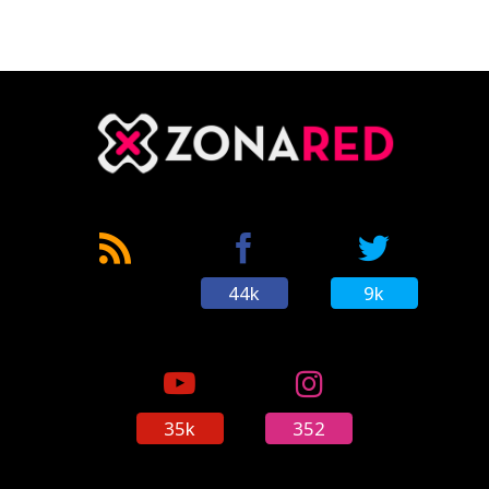
44k
9k
35k
352