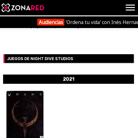
{literal}
{/literal}
Conec
Audiencias
'Ordena tu vida' con Inés Herna
Portada
Videojuegos
Empresas
Night Dive Studios
JUEGOS
HOME
JUEGOS DE NIGHT DIVE STUDIOS
NOTICIAS
ANÁLISIS
2021
OPINIÓN
AVANCES
VÍDEOS
REPORTAJES
TRUCOS
OCIO
CINE
E3
TV