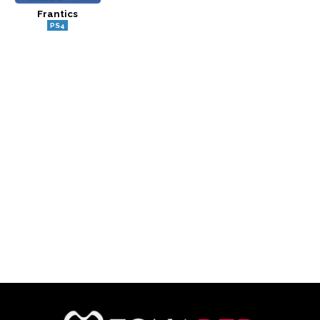
Frantics
CÓMICS
PS4
MANGA