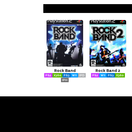
Rock Band
Rock Band 2
PS2
X360
PS3
WII
IPD
PS2
WII
PS3
X360
IPH