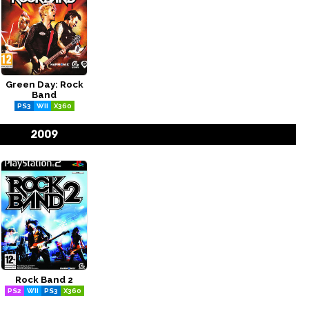
Green Day: Rock
Band
PS3
WII
X360
2009
Rock Band 2
PS2
WII
PS3
X360