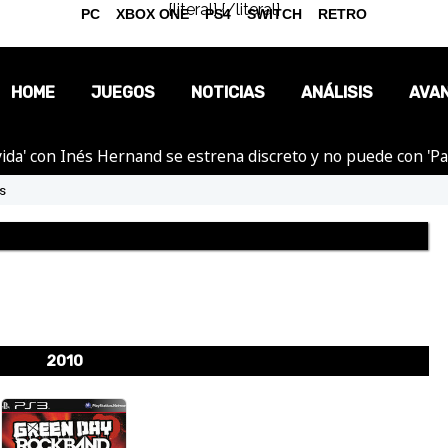
{literal}
{/literal}
PC
XBOX ONE
PS4
SWITCH
RETRO
HOME
JUEGOS
NOTICIAS
ANÁLISIS
AVA
ida' con Inés Hernand se estrena discreto y no puede con 'P
OPINIÓN
s
REPORTAJES
2010