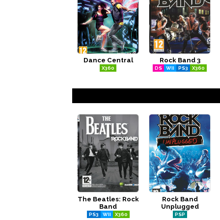
Dance Central
Rock Band 3
X360
DS
WII
PS3
X360
The Beatles: Rock
Rock Band
Band
Unplugged
PS3
WII
X360
PSP