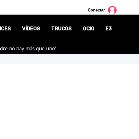
Conectar
NCES
VÍDEOS
TRUCOS
OCIO
E3
adre no hay más que uno'
CINE
TV
CÓMICS
MANGA