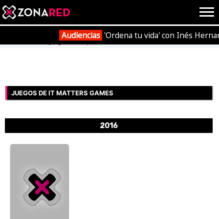
{literal}
{/literal}
Conec
Audiencias
'Ordena tu vida' con Inés Herna
Portada
Videojuegos
Empresas
it Matters Games
JUEGOS
HOME
JUEGOS DE IT MATTERS GAMES
NOTICIAS
ANÁLISIS
2016
OPINIÓN
AVANCES
VÍDEOS
REPORTAJES
TRUCOS
OCIO
CINE
E3
TV