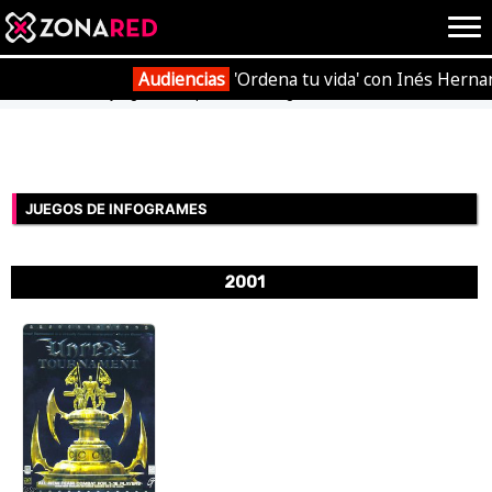
{literal}
{/literal}
Conec
Audiencias
'Ordena tu vida' con Inés Herna
Portada
Videojuegos
Empresas
Infogrames
JUEGOS
HOME
JUEGOS DE INFOGRAMES
NOTICIAS
ANÁLISIS
2001
OPINIÓN
AVANCES
VÍDEOS
REPORTAJES
TRUCOS
OCIO
CINE
E3
TV