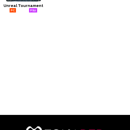
Unreal Tournament
CÓMICS
PC
RETRO
PS2
MANGA