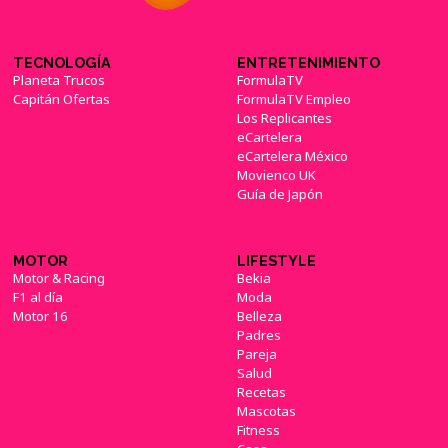
TECNOLOGÍA
ENTRETENIMIENTO
Planeta Trucos
FormulaTV
Capitán Ofertas
FormulaTV Empleo
Los Replicantes
eCartelera
eCartelera México
Movienco UK
Guía de Japón
MOTOR
LIFESTYLE
Motor & Racing
Bekia
F1 al día
Moda
Motor 16
Belleza
Padres
Pareja
Salud
Recetas
Mascotas
Fitness