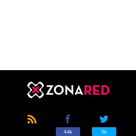
44k
9k