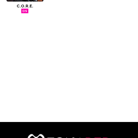
C.O.R.E.
CÓMICS
DS
MANGA