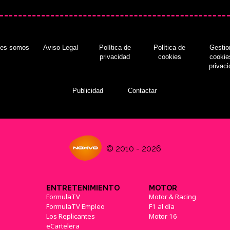
nes somos
Aviso Legal
Política de
Política de
Gestio
privacidad
cookies
cookie
privac
Publicidad
Contactar
© 2010 - 2026
ENTRETENIMIENTO
MOTOR
FormulaTV
Motor & Racing
FormulaTV Empleo
F1 al día
Los Replicantes
Motor 16
eCartelera