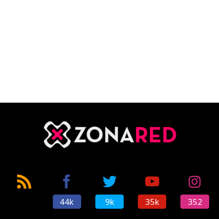
44k
9k
35k
352