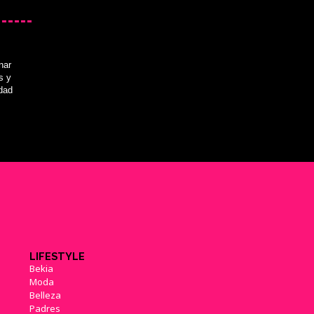
nar
s y
idad
LIFESTYLE
Bekia
Moda
Belleza
Padres