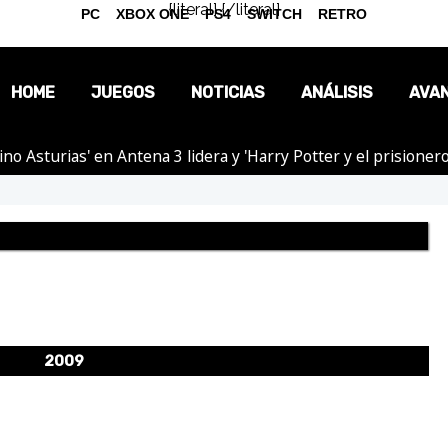
{literal}
{/literal}
PC
XBOX ONE
PS4
SWITCH
RETRO
HOME
JUEGOS
NOTICIAS
ANÁLISIS
AVA
tino Asturias' en Antena 3 lidera y 'Harry Potter y el prision
OPINIÓN
REPORTAJES
2009