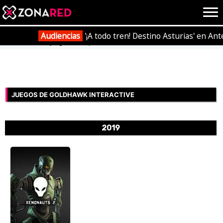
{literal}
{/literal}
Conec
Audiencias
'¡A todo tren! Destino Asturias' en Ant
Portada
Videojuegos
Empresas
Goldhawk Interactive
JUEGOS
HOME
JUEGOS DE GOLDHAWK INTERACTIVE
NOTICIAS
ANÁLISIS
2019
OPINIÓN
AVANCES
VÍDEOS
REPORTAJES
TRUCOS
OCIO
CINE
E3
TV