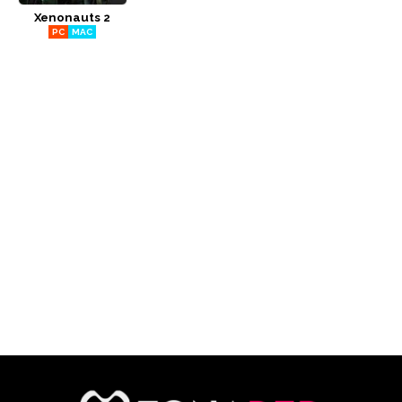
Xenonauts 2
CÓMICS
PC
MAC
MANGA