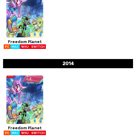
Freedom Planet
PC
MAC
WIIU
SWITCH
2014
Freedom Planet
PC
MAC
WIIU
SWITCH