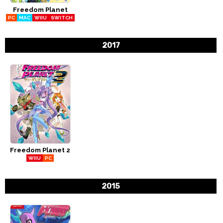
Freedom Planet
CÓMICS
PC
MAC
WIIU
SWITCH
MANGA
2017
Freedom Planet 2
WIIU
PC
2015