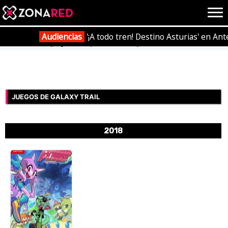
{literal}
{/literal}
Conec
Audiencias
'¡A todo tren! Destino Asturias' en Ant
Portada
Videojuegos
Empresas
Galaxy Trail
JUEGOS
HOME
JUEGOS DE GALAXY TRAIL
NOTICIAS
ANÁLISIS
2018
OPINIÓN
AVANCES
VÍDEOS
REPORTAJES
TRUCOS
OCIO
CINE
E3
TV