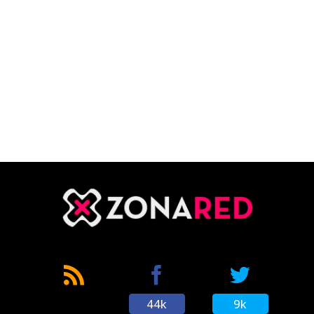
44k
9k