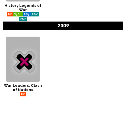
History Legends of
CÓMICS
War
PC
X360
PS3
PSV
MANGA
PSP
2009
War Leaders: Clash
of Nations
PC