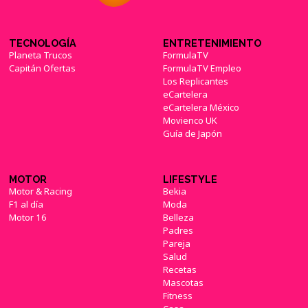
TECNOLOGÍA
ENTRETENIMIENTO
Planeta Trucos
FormulaTV
Capitán Ofertas
FormulaTV Empleo
Los Replicantes
eCartelera
eCartelera México
Movienco UK
Guía de Japón
MOTOR
LIFESTYLE
Motor & Racing
Bekia
F1 al día
Moda
Motor 16
Belleza
Padres
Pareja
Salud
Recetas
Mascotas
Fitness