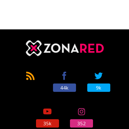
CÓMICS
MANGA
44k
9k
35k
352