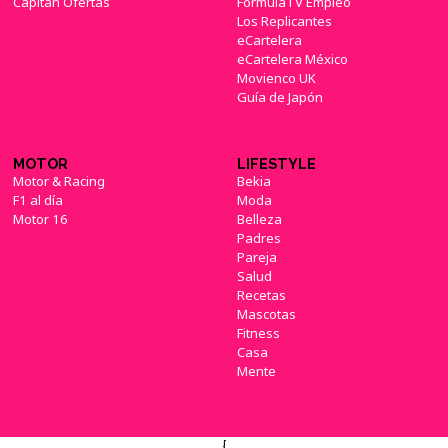
Capitán Ofertas
FormulaTV Empleo
Los Replicantes
eCartelera
eCartelera México
Movienco UK
Guía de Japón
MOTOR
LIFESTYLE
Motor & Racing
Bekia
F1 al día
Moda
Motor 16
Belleza
Padres
Pareja
Salud
Recetas
Mascotas
Fitness
Casa
Mente
{