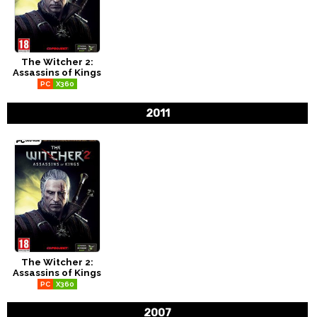
The Witcher 2:
Assassins of Kings
PC
X360
2011
The Witcher 2:
Assassins of Kings
PC
X360
2007