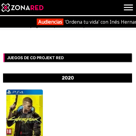
{literal}
{/literal}
Conec
Audiencias
'Ordena tu vida' con Inés Herna
Portada
Videojuegos
Empresas
CD Projekt RED
JUEGOS
HOME
JUEGOS DE CD PROJEKT RED
NOTICIAS
ANÁLISIS
2020
OPINIÓN
AVANCES
VÍDEOS
REPORTAJES
TRUCOS
OCIO
CINE
E3
TV