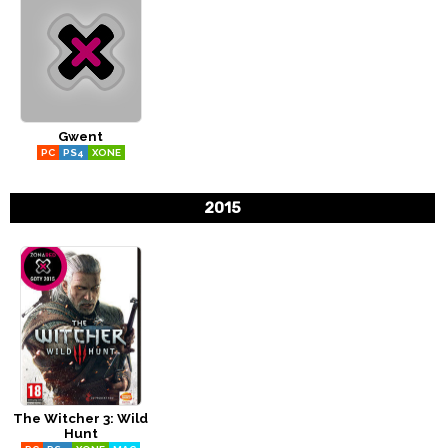
Gwent
PC
PS4
XONE
2015
The Witcher 3: Wild
Hunt