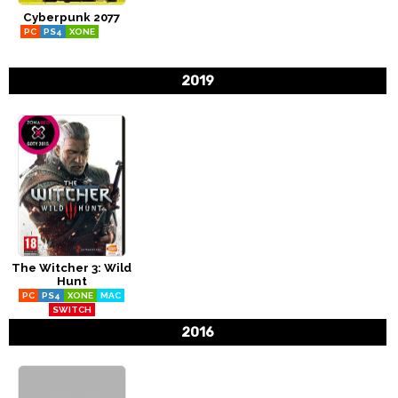
Cyberpunk 2077
CÓMICS
PC
PS4
XONE
PS5
XSERIESX
MANGA
2019
The Witcher 3: Wild
Hunt
PC
PS4
XONE
MAC
SWITCH
2016