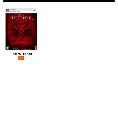
The Witcher
PC