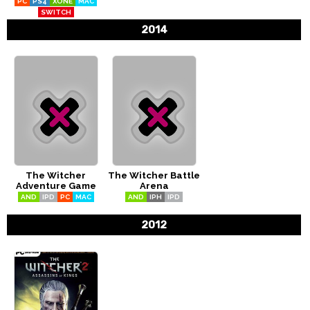
PC
PS4
XONE
MAC
SWITCH
2014
The Witcher
The Witcher Battle
Adventure Game
Arena
AND
IPD
PC
MAC
AND
IPH
IPD
2012