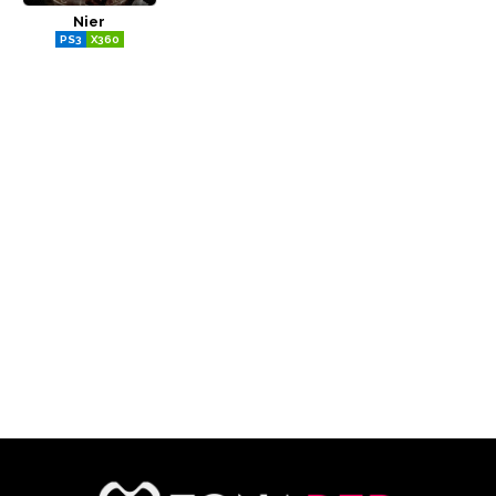
Nier
CÓMICS
PS3
X360
MANGA