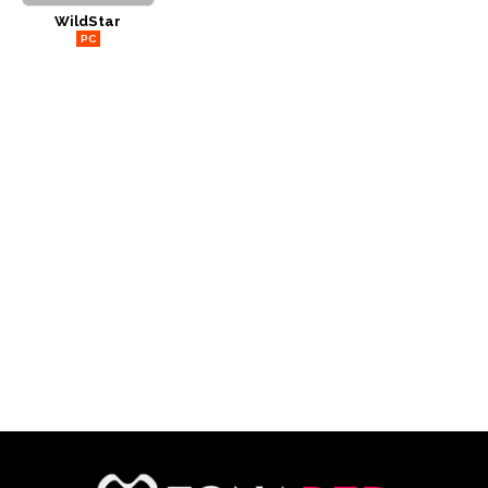
WildStar
CÓMICS
PC
MANGA