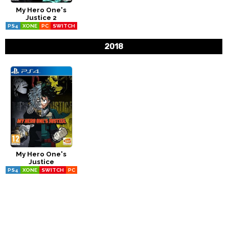
My Hero One's
CÓMICS
Justice 2
PS4
XONE
PC
SWITCH
MANGA
2018
My Hero One's
Justice
PS4
XONE
SWITCH
PC