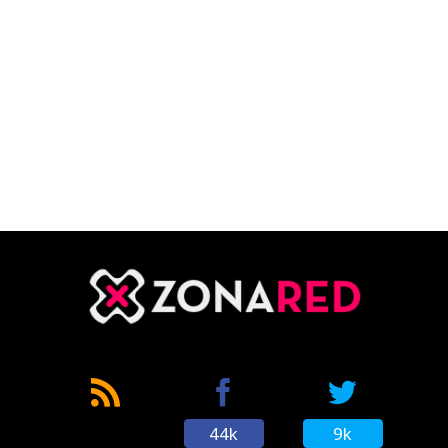
44k
9k