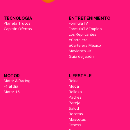
TECNOLOGÍA
ENTRETENIMIENTO
Planeta Trucos
FormulaTV
Capitán Ofertas
FormulaTV Empleo
Los Replicantes
eCartelera
eCartelera México
Movienco UK
Guía de Japón
MOTOR
LIFESTYLE
Motor & Racing
Bekia
F1 al día
Moda
Motor 16
Belleza
Padres
Pareja
Salud
Recetas
Mascotas
Fitness