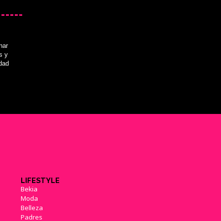
nar
s y
idad
LIFESTYLE
Bekia
Moda
Belleza
Padres