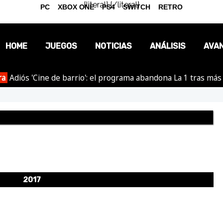
{literal}
{/literal}
PC
XBOX ONE
PS4
SWITCH
RETRO
HOME
JUEGOS
NOTICIAS
ANÁLISIS
AVA
ra
Adiós 'Cine de barrio': el programa abandona La 1 tras más
OPINIÓN
REPORTAJES
2017