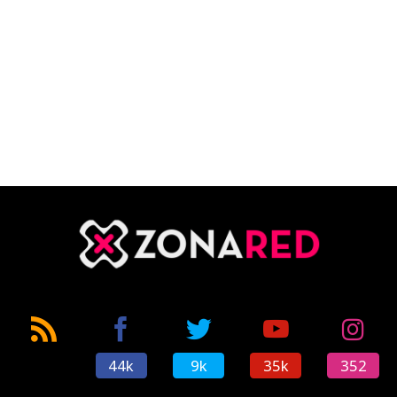
44k
9k
35k
352