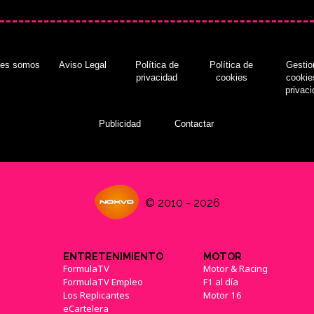
nes somos
Aviso Legal
Política de
Política de
Gestio
privacidad
cookies
cookie
privac
Publicidad
Contactar
© 2010 - 2026
ENTRETENIMIENTO
MOTOR
FormulaTV
Motor & Racing
FormulaTV Empleo
F1 al día
Los Replicantes
Motor 16
eCartelera