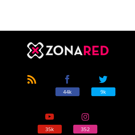
CÓMICS
MANGA
44k
9k
35k
352